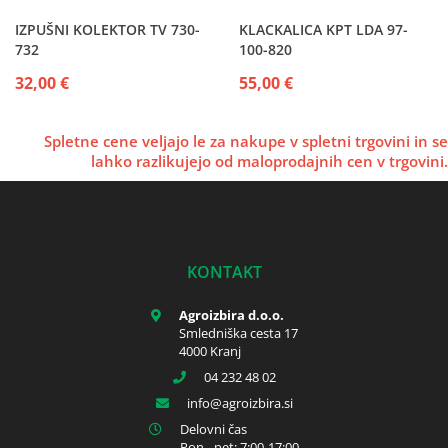
IZPUŠNI KOLEKTOR TV 730-
KLACKALICA KPT LDA 97-
732
100-820
32,00 €
55,00 €
Spletne cene veljajo le za nakupe v spletni trgovini in se
lahko razlikujejo od maloprodajnih cen v trgovini.
KONTAKT
Agroizbira d.o.o.
Smledniška cesta 17
4000 Kranj
04 232 48 02
info
agroizbira.si
Delovni čas
Pon - pet: 7:00-17:00