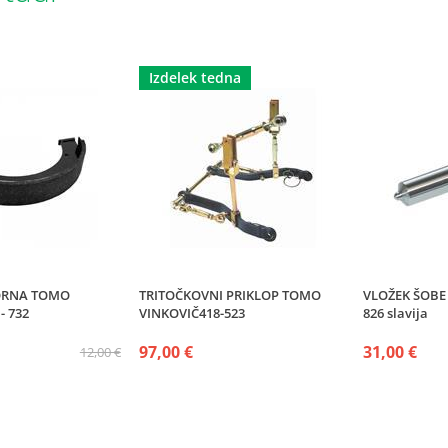
Izdelek tedna
VORNA TOMO
TRITOČKOVNI PRIKLOP TOMO
VLOŽEK ŠOBE
- 732
VINKOVIČ418-523
826 slavija
97,00 €
31,00 €
12,00 €