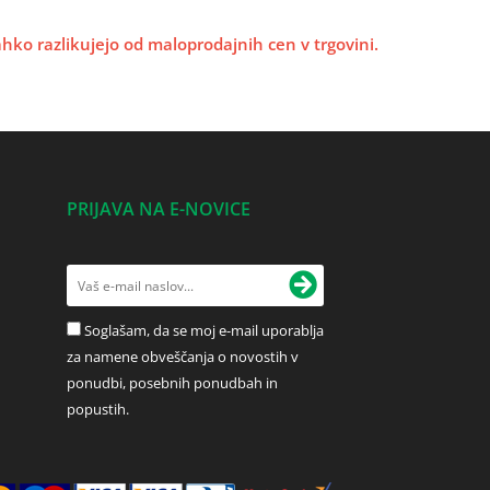
lahko razlikujejo od maloprodajnih cen v trgovini.
PRIJAVA NA E-NOVICE
Soglašam, da se moj e-mail uporablja
za namene obveščanja o novostih v
ponudbi, posebnih ponudbah in
popustih.