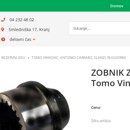
Domov
04 232 48 02
Smledniška 17, Kranj
delovni čas
REZERVNI DELI
TOMO VINKOVIC, ANTONIO CARRARO, SLANZI, RUGGERINI
ZOBNIK 
Tomo Vin
Cena:
Šifra artikla: