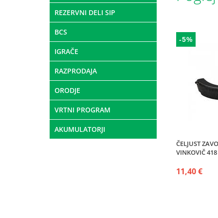
REZERVNI DELI SIP
BCS
-5%
IGRAČE
RAZPRODAJA
ORODJE
VRTNI PROGRAM
AKUMULATORJI
ČELJUST ZA
VINKOVIČ 418 
11,40 €