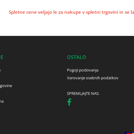
Spletne cene veljajo le za nakupe v spletni trgovini in se 
JE
OSTALO
u
Pogoji poslovanja
Varovanje osebnih podatkov
rgovine
SPREMLJAJTE NAS:
ha