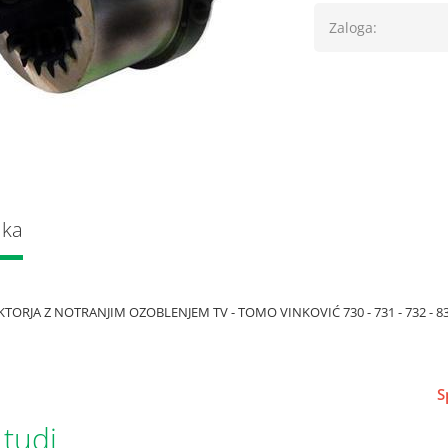
Zaloga:
lka
TORJA Z NOTRANJIM OZOBLENJEM TV - TOMO VINKOVIĆ 730 - 731 - 732 - 8
S
 tudi