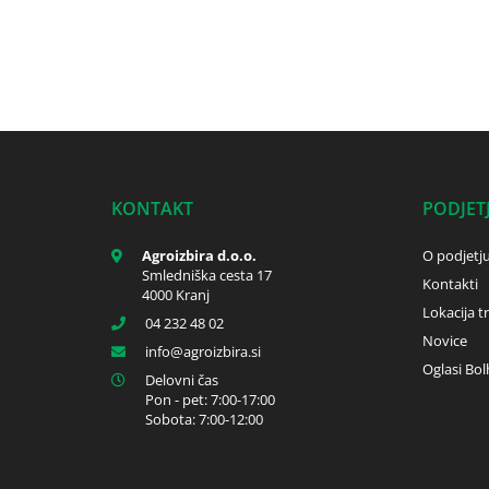
KONTAKT
PODJET
Agroizbira d.o.o.
O podjetj
Smledniška cesta 17
Kontakti
4000 Kranj
Lokacija t
04 232 48 02
Novice
info
agroizbira.si
Oglasi Bol
Delovni čas
Pon - pet: 7:00-17:00
Sobota: 7:00-12:00