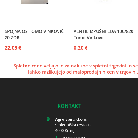
SPOJNA OS TOMO VINKOVIČ
VENTIL IZPUŠNI LDA 100/820
20 ZOB
Tomo Vinkovič
22,05 €
8,20 €
Spletne cene veljajo le za nakupe v spletni trgovini in se
lahko razlikujejo od maloprodajnih cen v trgovini.
KONTAKT
Agroizbira d.o.o.
Smledniška cesta 17
4000 Kranj