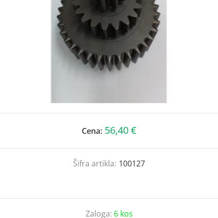
56,40 €
Cena:
Šifra artikla:
100127
Zaloga:
6 kos