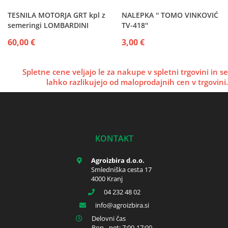
TESNILA MOTORJA GRT kpl z
NALEPKA '' TOMO VINKOVIĆ
semeringi LOMBARDINI
TV-418''
9LD626 - 2 9LD561 9LD625
60,00 €
3,00 €
9LD626
Spletne cene veljajo le za nakupe v spletni trgovini in se
lahko razlikujejo od maloprodajnih cen v trgovini.
KONTAKT
Agroizbira d.o.o.
Smledniška cesta 17
4000 Kranj
04 232 48 02
info
agroizbira.si
Delovni čas
Pon - pet: 7:00-17:00