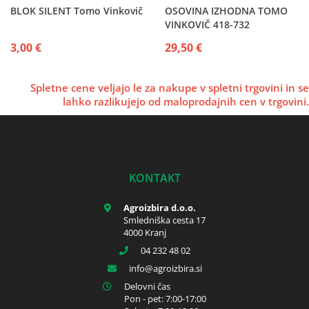
BLOK SILENT Tomo Vinkovič
OSOVINA IZHODNA TOMO
VINKOVIČ 418-732
3,00 €
29,50 €
Spletne cene veljajo le za nakupe v spletni trgovini in se
lahko razlikujejo od maloprodajnih cen v trgovini.
KONTAKT
Agroizbira d.o.o.
Smledniška cesta 17
4000 Kranj
04 232 48 02
info
agroizbira.si
Delovni čas
Pon - pet: 7:00-17:00