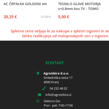
AC ČRPALKA GOLDONI vm
TESNILO GLAVE MOTORJA
s=0.8mm kos TV - TOMO
VINKOVIĆ 730 - 731 - 732
20,25 €
5,00 €
21,00 €
LOMBARDINI
Spletne cene veljajo le za nakupe v spletni trgovini in se
lahko razlikujejo od maloprodajnih cen v trgovini.
KONTAKT
Agroizbira d.o.o.
Smledniška cesta 17
4000 Kranj
04 232 48 02
info
agroizbira.si
Delovni čas
Pon - pet: 7:00-17:00