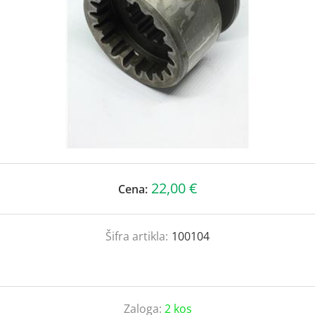
22,00 €
Cena:
Šifra artikla:
100104
Zaloga:
2 kos