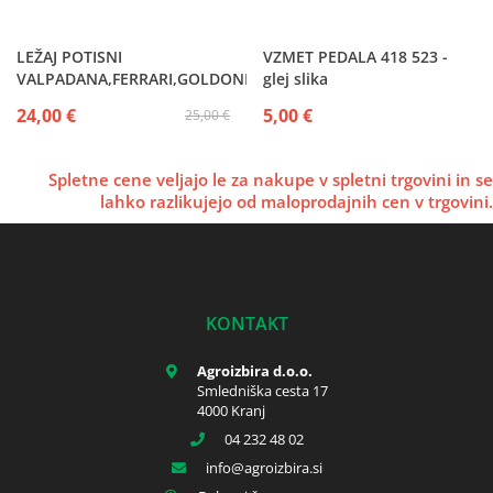
LEŽAJ POTISNI
VZMET PEDALA 418 523 -
VALPADANA,FERRARI,GOLDONI
glej slika
24,00 €
5,00 €
25,00 €
Spletne cene veljajo le za nakupe v spletni trgovini in se
lahko razlikujejo od maloprodajnih cen v trgovini.
KONTAKT
Agroizbira d.o.o.
Smledniška cesta 17
4000 Kranj
04 232 48 02
info
agroizbira.si