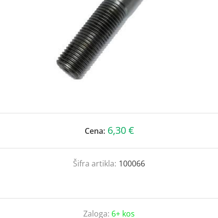
6,30 €
Cena:
Šifra artikla:
100066
Zaloga:
6+ kos