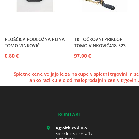
PLOŠČICA PODLOŽNA PLINA
TRITOČKOVNI PRIKLOP
TOMO VINKOVIČ
TOMO VINKOVIČ418-523
0,80 €
97,00 €
Spletne cene veljajo le za nakupe v spletni trgovini in se
lahko razlikujejo od maloprodajnih cen v trgovini.
KONTAKT
Agroizbira d.o.o.
Smledniška cesta 17