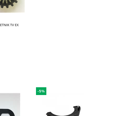
ETNIK TV EX
-5%