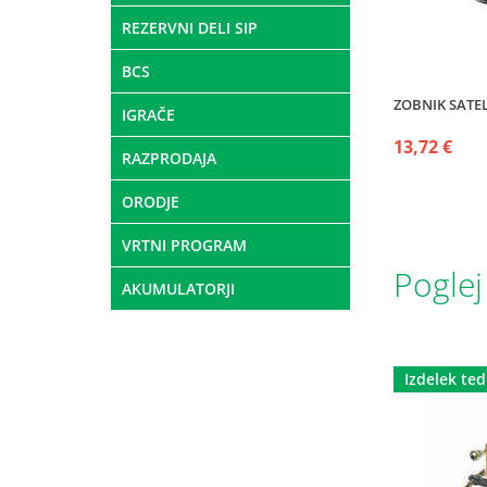
REZERVNI DELI SIP
BCS
ZOBNIK SATEL
IGRAČE
13,72 €
RAZPRODAJA
ORODJE
VRTNI PROGRAM
Poglej
AKUMULATORJI
Izdelek te