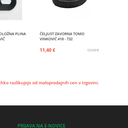
DLOŽNA PLINA
ČELJUST ZAVORNA TOMO
VIČ
VINKOVIČ 418 - 732
11,40 €
12,00 €
lahko razlikujejo od maloprodajnih cen v trgovini.
PRIJAVA NA E-NOVICE