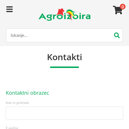
0
Kontakti
Kontaktni obrazec
Ime in priimek:
E-pošta: